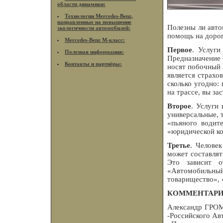
области динамики:
Технологии Mercedes-Benz,
направленные на повышение
Полезны ли авто
экологичности автомобилей:
помощь на дорог
Mercedes-Benz M-класс:
Первое
. Услуги
Полезная информация:
Предназначение 
Контакты и партнёры:
носят побочный 
является страх
сколько угодно:
на трассе, вы за
Второе
. Услуги
универсальные, 
«пьяного водит
«юридической ко
Третье
. Человек
может составлят
Это зависит о
«Автомобильны
товарищество», 
КОММЕНТАРИ
Александр ГРОМ
-Российского Ав