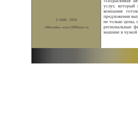
«Подыскивая ав
услуг, который 
компания гото
предложения выг
© 2008 - 2026
не только цены, 
региональные фи
«Mercedes»
www.1000merc.ru
машине в чужой 