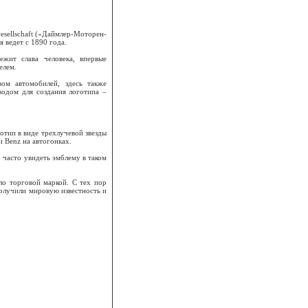
esellschaft («Даймлер-Моторен-
 ведет с 1890 года.
ежит слава человека, впервые
елем.
твом автомобилей, здесь также
водом для создания логотипа –
готип в виде трехлучевой звезды
и Benz на автогонках.
часто увидеть эмблему в таком
ло торговой маркой. С тех пор
получили мировую известность и