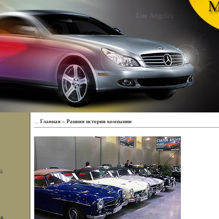
...
Главная
»
Ранняя история компании
z:
 в