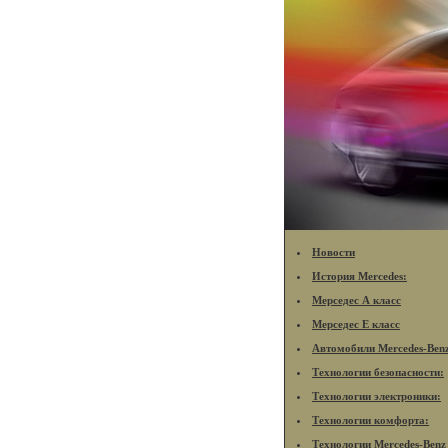
Новости
История Mercedes:
Мерседес А класс
Мерседес Е класс
Автомобили Mercedes-Ben
Технологии безопасности:
Технологии электроники:
Технологии комфорта:
Технологии Mercedes-Benz