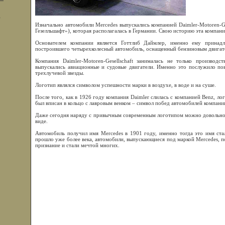
,
Изначально автомобили Mercedes выпускались компанией Daimler-Motoren-G
Гезелльшафт»), которая располагалась в Германии. Свою историю эта компания
Основателем компании является Готтлиб Даймлер, именно ему принадл
построившего четырехколесный автомобиль, оснащенный бензиновым двигат
Компания Daimler-Motoren-Gesellschaft занималась не только производс
выпускались авиационные и судовые двигатели. Именно это послужило по
трехлучевой звезды.
Логотип являлся символом успешности марки в воздухе, в воде и на суше.
После того, как в 1926 году компания Daimler слилась с компанией Benz, ло
был вписан в кольцо с лавровым венком – символ побед автомобилей компани
Даже сегодня наряду с привычным современным логотипом можно довольно 
виде.
Автомобиль получил имя Mercedes в 1901 году, именно тогда это имя ста
прошло уже более века, автомобили, выпускающиеся под маркой Mercedes, 
признание и стали мечтой многих.