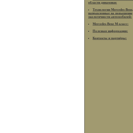
области динамики:
Технологии Mercedes-Benz
направленные на повышение
экологичности автомобилей:
Mercedes-Benz M-класс:
Полезная информация:
Контакты и партнёры: