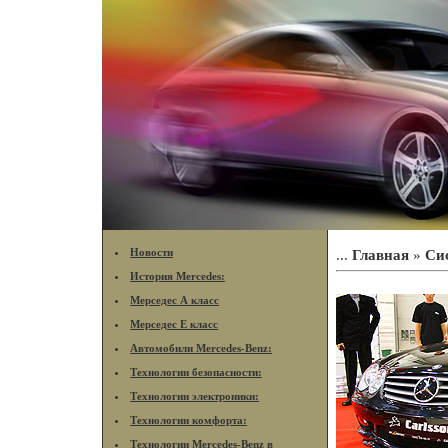
Новости
...
Главная
»
Си
История Mercedes:
Мерседес А класс
Мерседес Е класс
Автомобили Mercedes-Benz:
Технологии безопасности:
Технологии электроники:
Технологии комфорта:
Технологии Mercedes-Benz в