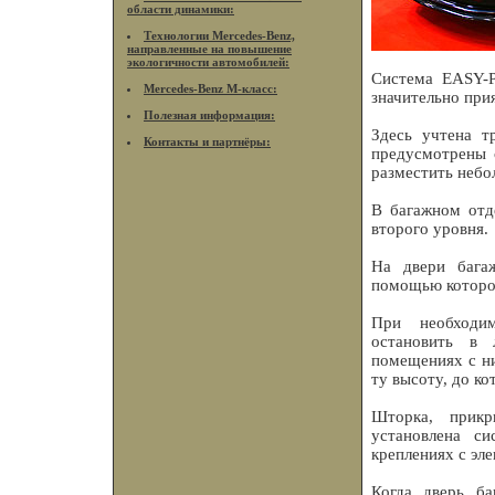
области динамики:
Технологии Mercedes-Benz,
направленные на повышение
экологичности автомобилей:
Система EASY-P
Mercedes-Benz M-класс:
значительно при
Полезная информация:
Здесь учтена т
Контакты и партнёры:
предусмотрены 
разместить небо
В багажном отд
второго уровня.
На двери багаж
помощью которог
При необходим
остановить в 
помещениях с н
ту высоту, до ко
Шторка, прикр
установлена с
креплениях с эл
Когда дверь ба