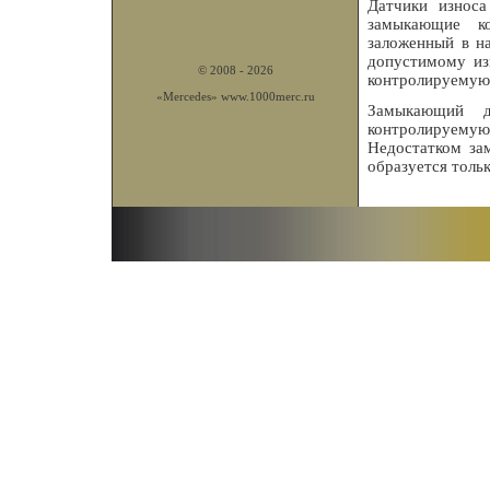
Датчики износ
замыкающие к
заложенный в н
допустимому из
© 2008 - 2026
контролируемую
«Mercedes»
www.1000merc.ru
Замыкающий д
контролируему
Недостатком за
образуется толь