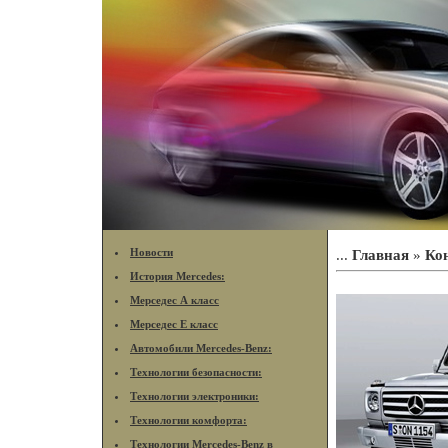
Новости
...
Главная
»
Ко
История Mercedes:
Мерседес А класс
Мерседес Е класс
Автомобили Mercedes-Benz:
Технологии безопасности:
Технологии электроники:
Технологии комфорта:
Технологии Mercedes-Benz в