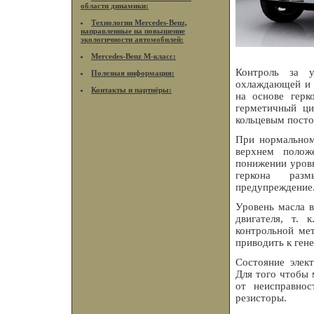
области динамики:
Технологии Mercedes-Benz,
направленные на повышение
экологичности автомобилей:
Mercedes-Benz M-класс:
Контроль за у
Полезная информация:
охлаждающей и 
Контакты и партнёры:
на основе герк
герметичный ци
кольцевым пост
При нормальном
верхнем полож
понижении уровн
геркона разм
предупреждение
Уровень масла в
двигателя, т. 
контрольной ме
приводить к ге
Состояние элек
Для того чтобы 
от неисправнос
резисторы.